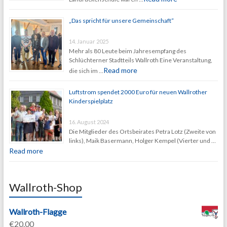
„Das spricht für unsere Gemeinschaft“
14. Januar 2025
Mehr als 80 Leute beim Jahresempfang des
Schlüchterner Stadtteils Wallroth Eine Veranstaltung,
Read more
die sich im …
Luftstrom spendet 2000 Euro für neuen Wallrother
Kinderspielplatz
16. August 2024
Die Mitglieder des Ortsbeirates Petra Lotz (Zweite von
links), Maik Basermann, Holger Kempel (Vierter und …
Read more
Wallroth-Shop
Wallroth-Flagge
€
20.00