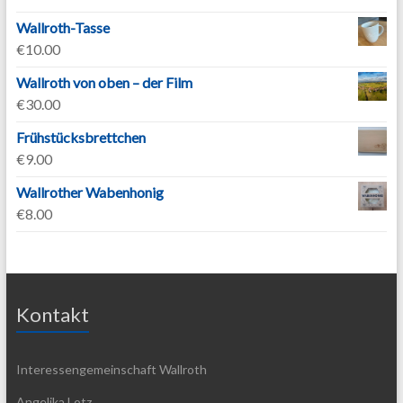
Wallroth-Tasse
€
10.00
Wallroth von oben – der Film
€
30.00
Frühstücksbrettchen
€
9.00
Wallrother Wabenhonig
€
8.00
Kontakt
Interessengemeinschaft Wallroth
Angelika Lotz