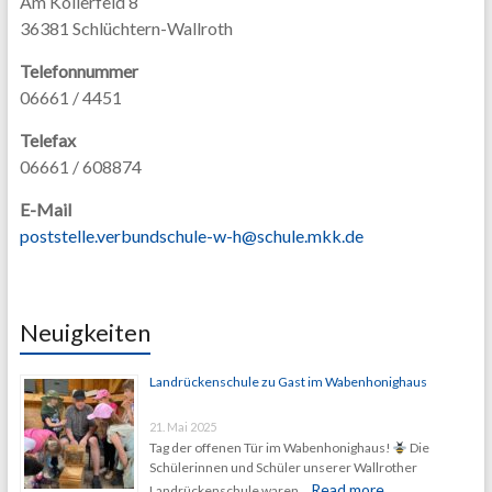
Am Köllerfeld 8
36381 Schlüchtern-Wallroth
Telefonnummer
06661 / 4451
Telefax
06661 / 608874
E-Mail
poststelle.verbundschule-w-h@schule.mkk.de
Neuigkeiten
Landrückenschule zu Gast im Wabenhonighaus
21. Mai 2025
Tag der offenen Tür im Wabenhonighaus!
Die
Schülerinnen und Schüler unserer Wallrother
Read more
Landrückenschule waren …