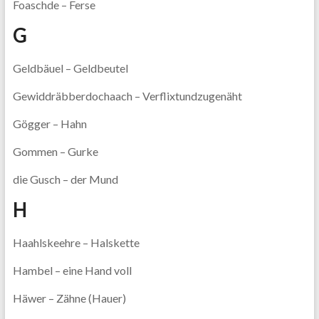
Foaschde – Ferse
G
Geldbäuel – Geldbeutel
Gewiddräbberdochaach – Verflixtundzugenäht
Gögger – Hahn
Gommen – Gurke
die Gusch – der Mund
H
Haahlskeehre – Halskette
Hambel – eine Hand voll
Häwer – Zähne (Hauer)