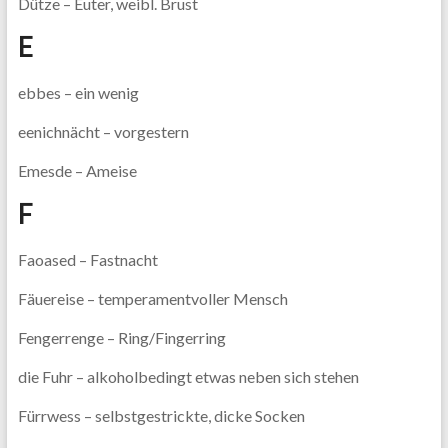
Dütze – Euter, weibl. Brust
E
ebbes – ein wenig
eenichnächt – vorgestern
Emesde – Ameise
F
Faoased – Fastnacht
Fäuereise – temperamentvoller Mensch
Fengerrenge – Ring/Fingerring
die Fuhr – alkoholbedingt etwas neben sich stehen
Fürrwess – selbstgestrickte, dicke Socken