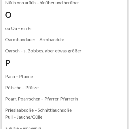
Nüüh onn arüüh – hinüber und herüber
O
oa Oa – ein Ei
Oarmbandauer – Armbanduhr
Oarsch – s. Bobbes, aber etwas größer
P
Pann – Pfanne
Pötsche – Pfütze
Poarr, Poarrschen – Pfarrer, Pfarrerin
Prieslaabsoße – Schnittlauchsoße
Pull – Jauche/Gülle
a Pütje – ein wenig