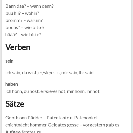
Bann daa? – wann denn?
buu hii? – wohin?
brömm? – warum?
boohs? – wie bitte?
häää? – wie bitte?
Verben
sein
ich sain, du wist, er/sie/es is, mir sain, ihr said
haben
ich honn, du host, er/sie/es hot, mir honn, ihr hot
Sätze
Gooth onn Pädder – Patentante u. Patenonkel
enichtnächt hommer Geloates gesse – vorgestern gab es
Aufgewärmtes zu