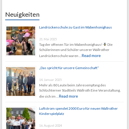
Neuigkeiten
Landrückenschule zu Gast im Wabenhonighaus
21. Mai 2025
Tag der offenen Tür im Wabenhonighaus!
Die
Schülerinnen und Schüler unserer Wallrother
Read more
Landrückenschule waren …
„Das spricht für unsere Gemeinschaft“
14. Januar 2025
Mehr als 80 Leute beim Jahresempfang des
Schlüchterner Stadtteils Wallroth Eine Veranstaltung,
Read more
die sich im …
Luftstrom spendet 2000 Euro für neuen Wallrother
Kinderspielplatz
16. August 2024