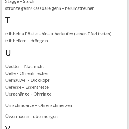
Stägge – Stock
stronze genn/Kassoare genn – herumstreunen
T
tribbelt a Pöatje – hin– u. herlaufen (.einen Pfad treten)
tribbeliern – drängeln
U
Üedder – Nachricht
Üelle – Ohrenkriecher
Uerhäuwel – Dickkopf
Ueresse – Essensreste
Uergehänge – Ohrringe
Urnschmoarze – Ohrenschmerzen
Üwermuenn – übermorgen
V