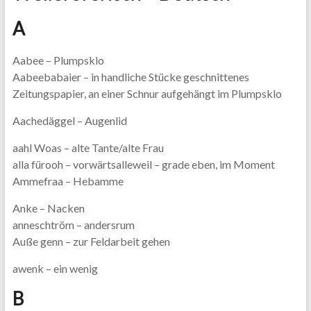
A
Aabee – Plumpsklo
Aabeebabaier – in handliche Stücke geschnittenes
Zeitungspapier, an einer Schnur aufgehängt im Plumpsklo
Aachedäggel – Augenlid
aahl Woas – alte Tante/alte Frau
alla fürooh – vorwärtsalleweil – grade eben, im Moment
Ammefraa – Hebamme
Anke – Nacken
anneschtröm – andersrum
Auße genn – zur Feldarbeit gehen
awenk – ein wenig
B