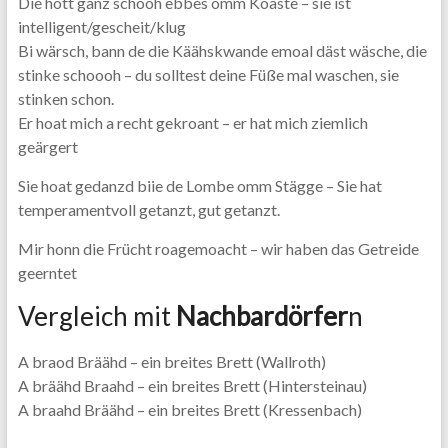
Die hott ganz schööh ebbes omm Koaste – sie ist
intelligent/gescheit/klug
Bi wärsch, bann de die Käähskwande emoal däst wäsche, die
stinke schoooh – du solltest deine Füße mal waschen, sie
stinken schon.
Er hoat mich a recht gekroant – er hat mich ziemlich
geärgert
Sie hoat gedanzd biie de Lombe omm Stägge – Sie hat
temperamentvoll getanzt, gut getanzt.
Mir honn die Frücht roagemoacht – wir haben das Getreide
geerntet
Vergleich mit
Nachbardörfer
n
A braod Bräähd – ein breites Brett (Wallroth)
A bräähd Braahd – ein breites Brett (Hintersteinau)
A braahd Bräähd – ein breites Brett (Kressenbach)