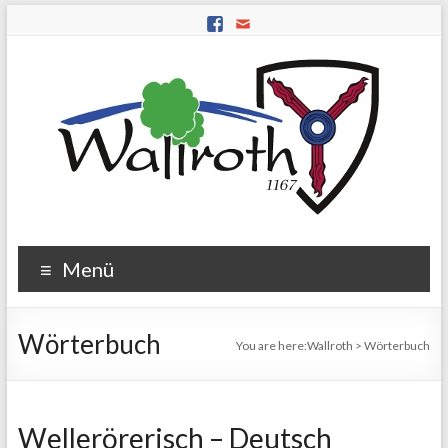
Menü
Wörterbuch
You are here:
Wallroth
>
Wörterbuch
Wellerörerisch – Deutsch