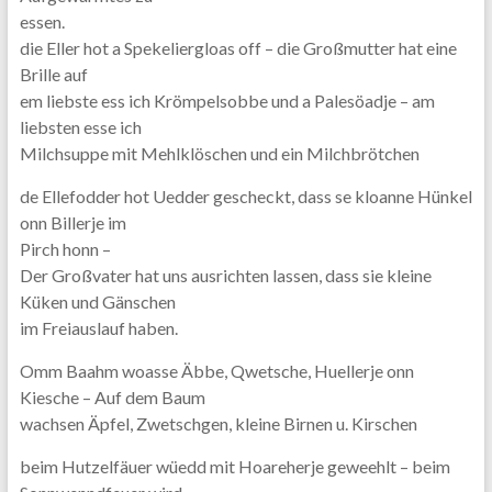
essen.
die Eller hot a Spekeliergloas off – die Großmutter hat eine
Brille auf
em liebste ess ich Krömpelsobbe und a Palesöadje – am
liebsten esse ich
Milchsuppe mit Mehlklöschen und ein Milchbrötchen
de Ellefodder hot Uedder gescheckt, dass se kloanne Hünkel
onn Billerje im
Pirch honn –
Der Großvater hat uns ausrichten lassen, dass sie kleine
Küken und Gänschen
im Freiauslauf haben.
Omm Baahm woasse Äbbe, Qwetsche, Huellerje onn
Kiesche – Auf dem Baum
wachsen Äpfel, Zwetschgen, kleine Birnen u. Kirschen
beim Hutzelfäuer wüedd mit Hoareherje geweehlt – beim