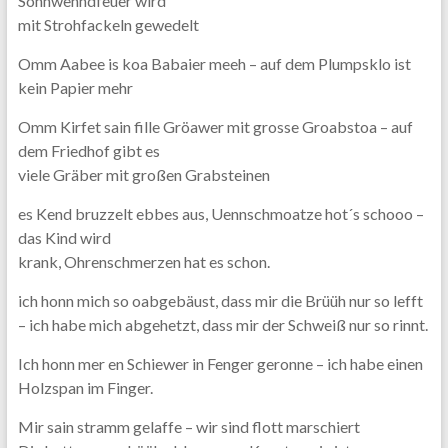
Sonnwenndfeuer wird
mit Strohfackeln gewedelt
Omm Aabee is koa Babaier meeh – auf dem Plumpsklo ist
kein Papier mehr
Omm Kirfet sain fille Gröawer mit grosse Groabstoa – auf
dem Friedhof gibt es
viele Gräber mit großen Grabsteinen
es Kend bruzzelt ebbes aus, Uennschmoatze hot´s schooo –
das Kind wird
krank, Ohrenschmerzen hat es schon.
ich honn mich so oabgebäust, dass mir die Brüüh nur so lefft
– ich habe mich abgehetzt, dass mir der Schweiß nur so rinnt.
Ich honn mer en Schiewer in Fenger geronne – ich habe einen
Holzspan im Finger.
Mir sain stramm gelaffe – wir sind flott marschiert