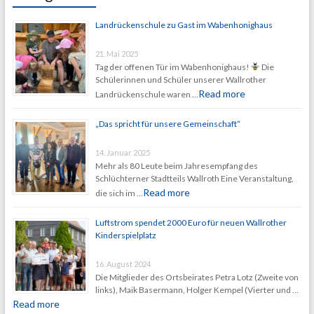
Landrückenschule zu Gast im Wabenhonighaus
21. Mai 2025
Tag der offenen Tür im Wabenhonighaus!
Die
Schülerinnen und Schüler unserer Wallrother
Read more
Landrückenschule waren …
„Das spricht für unsere Gemeinschaft“
14. Januar 2025
Mehr als 80 Leute beim Jahresempfang des
Schlüchterner Stadtteils Wallroth Eine Veranstaltung,
Read more
die sich im …
Luftstrom spendet 2000 Euro für neuen Wallrother
Kinderspielplatz
16. August 2024
Die Mitglieder des Ortsbeirates Petra Lotz (Zweite von
links), Maik Basermann, Holger Kempel (Vierter und …
Read more