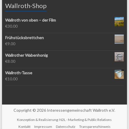
Wallroth-Shop
Wallroth von oben – der Film
€
30.00
Frühstücksbrettchen
€
9.00
Wallrother Wabenhonig
€
8.00
Wallroth-Tasse
€
10.00
Copyright © 2026 Interessengemeinschaft Wallroth e.V.
Konzeption & Realisierung:
N2L - Marketing & Public Relations
Kontakt
Impressum
Datenschutz
Transparenzhinweis