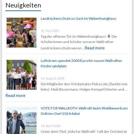
Neuigkeiten
Landrückenschule zu Gast im Wabenhonighaus
21. Mai 2025
Tag der offenen Tür im Wabenhonighaus!
Die
Schülerinnen und Schüler unserer Wallrother
Read more
Landrückenschule waren …
Luftstrom spendet 2000 Euro für neuen Wallrother
Kinderspielplatz
16. August 2024
Die Mitglieder des Ortsbeirates Petra Lotz (Zweite von
links), Maik Basermann, Holger Kempel (Vierter und …
Read more
VOTE FOR WALLROTH: Wallroth beim Wettbewerb um
Dollstes Dorf 2024 dabei
18. April 2024
Unter dem Titel „Vote for Wallroth“ ruft der Ortsbeirat