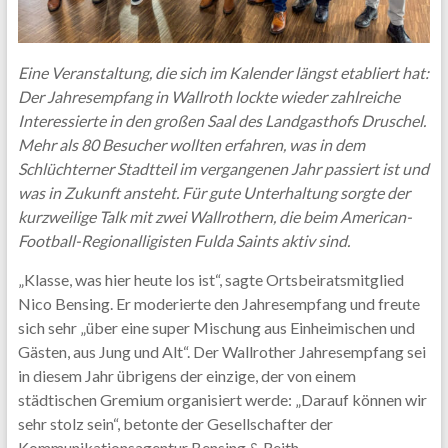
Eine Veranstaltung, die sich im Kalender längst etabliert hat:
Der Jahresempfang in Wallroth lockte wieder zahlreiche
Interessierte in den großen Saal des Landgasthofs Druschel.
Mehr als 80 Besucher wollten erfahren, was in dem
Schlüchterner Stadtteil im vergangenen Jahr passiert ist und
was in Zukunft ansteht. Für gute Unterhaltung sorgte der
kurzweilige Talk mit zwei Wallrothern, die beim American-
Football-Regionalligisten Fulda Saints aktiv sind.
„Klasse, was hier heute los ist“, sagte Ortsbeiratsmitglied
Nico Bensing. Er moderierte den Jahresempfang und freute
sich sehr „über eine super Mischung aus Einheimischen und
Gästen, aus Jung und Alt“. Der Wallrother Jahresempfang sei
in diesem Jahr übrigens der einzige, der von einem
städtischen Gremium organisiert werde: „Darauf können wir
sehr stolz sein“, betonte der Gesellschafter der
Kommunikationsagentur Bensing & Reith.