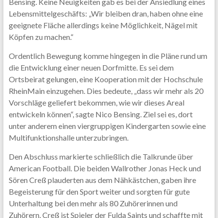
Bensing. Keine Neuigkeiten gab es bei der Ansiedlung eines
Lebensmittelgeschäfts: „Wir bleiben dran, haben ohne eine
geeignete Fläche allerdings keine Möglichkeit, Nägel mit
Köpfen zu machen.“
Ordentlich Bewegung komme hingegen in die Pläne rund um
die Entwicklung einer neuen Dorfmitte. Es sei dem
Ortsbeirat gelungen, eine Kooperation mit der Hochschule
RheinMain einzugehen. Dies bedeute, „dass wir mehr als 20
Vorschläge geliefert bekommen, wie wir dieses Areal
entwickeln können“, sagte Nico Bensing. Ziel sei es, dort
unter anderem einen viergruppigen Kindergarten sowie eine
Multifunktionshalle unterzubringen.
Den Abschluss markierte schließlich die Talkrunde über
American Football. Die beiden Wallrother Jonas Heck und
Sören Creß plauderten aus dem Nähkästchen, gaben ihre
Begeisterung für den Sport weiter und sorgten für gute
Unterhaltung bei den mehr als 80 Zuhörerinnen und
Zuhörern. Creß ist Spieler der Fulda Saints und schaffte mit