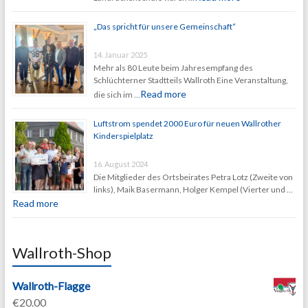
„Das spricht für unsere Gemeinschaft“
14. Januar 2025
Mehr als 80 Leute beim Jahresempfang des
Schlüchterner Stadtteils Wallroth Eine Veranstaltung,
Read more
die sich im …
Luftstrom spendet 2000 Euro für neuen Wallrother
Kinderspielplatz
16. August 2024
Die Mitglieder des Ortsbeirates Petra Lotz (Zweite von
links), Maik Basermann, Holger Kempel (Vierter und …
Read more
Wallroth-Shop
Wallroth-Flagge
€
20.00