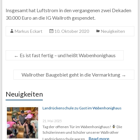
Insgesamt hat Luftstrom in den vergangenen zwei Dekaden
30.000 Euro an die IG Wallroth gespendet.
Markus Eckart
10. Oktober 2020
Neuigkeiten
←
Es ist fast fertig – und heißt Wabenhonighaus
Wallrother Baugebiet geht in die Vermarktung
→
Neuigkeiten
Landrückenschule zu Gast im Wabenhonighaus
21. Mai 2025
Tag der offenen Tür im Wabenhonighaus!
Die
Schülerinnen und Schüler unserer Wallrother
Read more
Landrückenschule waren …