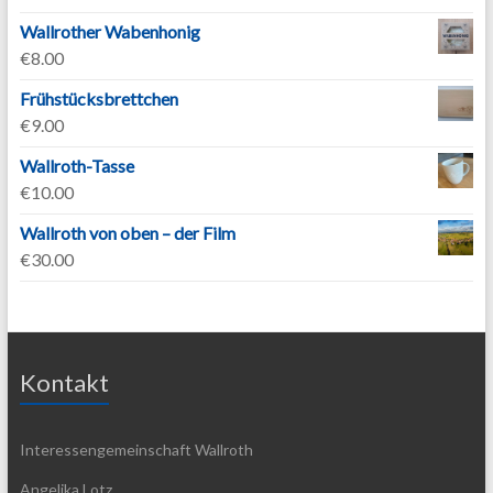
Wallrother Wabenhonig
€
8.00
Frühstücksbrettchen
€
9.00
Wallroth-Tasse
€
10.00
Wallroth von oben – der Film
€
30.00
Kontakt
Interessengemeinschaft Wallroth
Angelika Lotz